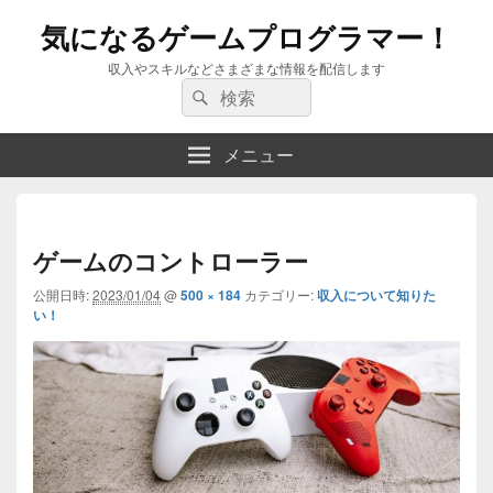
気になるゲームプログラマー！
収入やスキルなどさまざまな情報を配信します
検
検
索:
索
メニュー
画
像
ゲームのコントローラー
ナ
公開日時:
2023/01/04
@
500 × 184
カテゴリー:
収入について知りた
ビ
い！
ゲ
ー
シ
ョ
ン