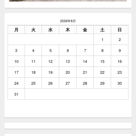
メ
イ
2026年8月
ン
月
火
水
木
金
土
日
サ
イ
1
2
ド
バ
3
4
5
6
7
8
9
ー
ウ
10
11
12
13
14
15
16
ィ
ジ
17
18
19
20
21
22
23
ェ
ッ
24
25
26
27
28
29
30
ト
エ
31
リ
ア